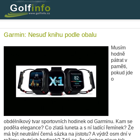
Garmin: Nesuď knihu podle obalu
Musím
hodně
pátrat v
paměti,
pokud jde
o
obdélníkový tvar sportovních hodinek od Garminu. Kam se
poděla elegance? Co zlatá luneta a s ní ladící řemínek? Že
má být neutrální černá sázka na jistotu? A výdrž osm dní v