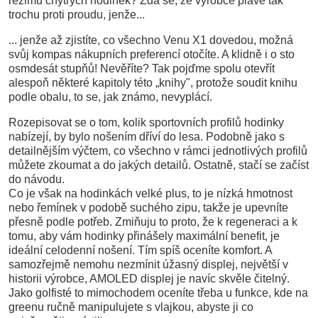
režimu chytrých hodinek? Zdá se, že výrobce plave tak
trochu proti proudu, jenže...
... jenže až zjistíte, co všechno Venu X1 dovedou, možná
svůj kompas nákupních preferencí otočíte. A klidně i o sto
osmdesát stupňů! Nevěříte? Tak pojďme spolu otevřít
alespoň některé kapitoly této „knihy", protože soudit knihu
podle obalu, to se, jak známo, nevyplácí.
Rozepisovat se o tom, kolik sportovních profilů hodinky
nabízejí, by bylo nošením dříví do lesa. Podobně jako s
detailnějším výčtem, co všechno v rámci jednotlivých profilů
můžete zkoumat a do jakých detailů. Ostatně, stačí se začíst
do návodu.
Co je však na hodinkách velké plus, to je nízká hmotnost
nebo řemínek v podobě suchého zipu, takže je upevníte
přesně podle potřeb. Zmiňuju to proto, že k regeneraci a k
tomu, aby vám hodinky přinášely maximální benefit, je
ideální celodenní nošení. Tím spíš oceníte komfort. A
samozřejmě nemohu nezmínit úžasný displej, největší v
historii výrobce, AMOLED displej je navíc skvěle čitelný.
Jako golfisté to mimochodem oceníte třeba u funkce, kde na
greenu ručně manipulujete s vlajkou, abyste ji co