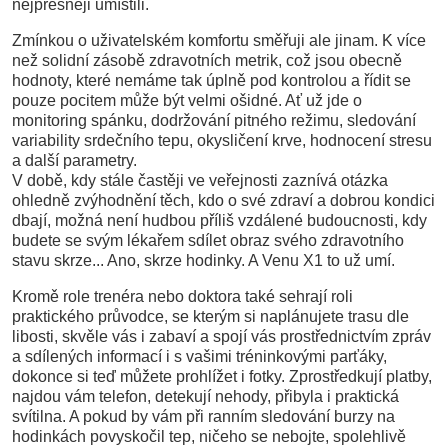
nejpřesněji umístili.
Zmínkou o uživatelském komfortu směřuji ale jinam. K více
než solidní zásobě zdravotních metrik, což jsou obecně
hodnoty, které nemáme tak úplně pod kontrolou a řídit se
pouze pocitem může být velmi ošidné. Ať už jde o
monitoring spánku, dodržování pitného režimu, sledování
variability srdečního tepu, okysličení krve, hodnocení stresu
a další parametry.
V době, kdy stále častěji ve veřejnosti zaznívá otázka
ohledně zvýhodnění těch, kdo o své zdraví a dobrou kondici
dbají, možná není hudbou příliš vzdálené budoucnosti, kdy
budete se svým lékařem sdílet obraz svého zdravotního
stavu skrze... Ano, skrze hodinky. A Venu X1 to už umí.
Kromě role trenéra nebo doktora také sehrají roli
praktického průvodce, se kterým si naplánujete trasu dle
libosti, skvěle vás i zabaví a spojí vás prostřednictvím zpráv
a sdílených informací i s vašimi tréninkovými parťáky,
dokonce si teď můžete prohlížet i fotky. Zprostředkují platby,
najdou vám telefon, detekují nehody, přibyla i praktická
svítilna. A pokud by vám při ranním sledování burzy na
hodinkách povyskočil tep, ničeho se nebojte, spolehlivě