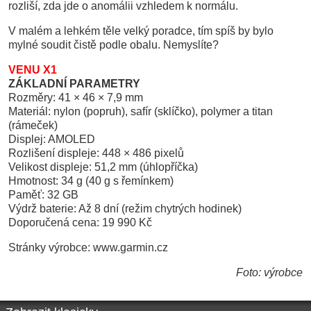
rozliší, zda jde o anomálii vzhledem k normálu.
V malém a lehkém těle velký poradce, tím spíš by bylo
mylné soudit čistě podle obalu. Nemyslíte?
VENU X1
ZÁKLADNÍ PARAMETRY
Rozměry: 41 × 46 × 7,9 mm
Materiál: nylon (popruh), safír (sklíčko), polymer a titan
(rámeček)
Displej: AMOLED
Rozlišení displeje: 448 × 486 pixelů
Velikost displeje: 51,2 mm (úhlopříčka)
Hmotnost: 34 g (40 g s řemínkem)
Paměť: 32 GB
Výdrž baterie: Až 8 dní (režim chytrých hodinek)
Doporučená cena: 19 990 Kč
Stránky výrobce: www.garmin.cz
Foto: výrobce